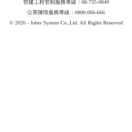
營建工程管制服務專線：08-735-0849
公害陳情服務專線：0800-066-666
© 2026 - Joher System Co.,Ltd. All Rights Reserved