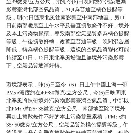
至39微克/立方公尺，預測今(6)日晚間境外污染逐漸
影響臺灣北部空氣品質，AQI為普通至橘色提醒等
級，明(7)日隨東北風往南影響至中南部地區，另11
日前南部凌晨至上午水平及垂直擴散條件不好，境外
及本土污染物累積，導致南部空氣品質多為橘色提醒
等級，午後擴散好轉，改善至普通等級，晚間混合層
降低，轉為橘色提醒等級，這樣的空氣品質變化可能
持續至11日，12日東北季風增強且無境外污染影響
下，空氣品質逐漸好轉。
環境部表示，昨(5)日至今（6）日上午中國上海一帶
PM
濃度約在40~80微克/立方公尺，今(6)日晚間東
2.5
北季風將挟帶境外污染物影響臺灣空氣品質，中部以
北PM
約25~35微克/立方公尺，南部地區除了境外
2.5
再加上擴散條件不好的本土污染雙重累積，PM
約
2.5
35~50微克/立方公尺，空氣品質為橘色提醒等級，午
後溫度上升有利垂直擴散條件好轉至普通等級，但晚