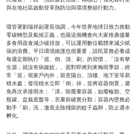
與在地社區啟動登革熱防治與環境整頓行動力。
環管署劉瑞祥副署長強調，今年世界地球日致力推動
零碳轉型及氣候正義，也藉這個機會向大家推廣儘量
多食用蔬食減少碳排放，可以運用數位載體來減少紙
張的浪費。平日環境維護也很重要，請民眾務必養成
每週定期執行「巡、倒、清、刷」的習慣，「沒有孳
生源，就沒有病媒蚊」。面對即將到來梅雨季節，經
常「巡」視家戶內外，留意陽台、頂樓、地下室等易
積水處；發現積水立即「倒」掉，並將容器倒置，避
免再次承接雨水；「清」除廢棄容器，如廢輪胎、空
瓶罐、盆栽底盤等，丟棄前確實分類；容器內壁務必
動手「刷」洗，澈底去除殘留的蚊子蟲卵，防止遇水
孵化。