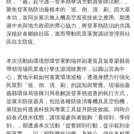
防，『義』起守護—登革熱孳清大動員誓師活動」。
聚焦登革熱防治最根本的「巡、倒、清、刷」四大基
本功，並同步展示無人機高空巡視技術之應用。期透
過中央與地方政府的齊心協力，將登革熱防治的共識
深植於各鄉鎮社區，進而帶動民眾落實源頭管理與社
區自主防疫。
本次活動由環境部環管署劉瑞祥副署長及翁章梁縣長
帶領現場民眾進行孳生源清除實作，以圓山宮為中
心，實地示範如何落實環境巡檢，透過身體力行強化
民眾對「巡、倒、清、刷」的認知與警覺。現場由嘉
義縣環保局張輝川局長解說登革熱巡查的執行方式，
並展示防疫器具，包括各種防疫消毒機具及空拍機，
展現如何透過科技與專業工具提升防疫效能。同時介
紹各式積水樣態，讓現場參與者能夠「看得到、學得
到」，期透過本次活動「從誓師到行動，從示範到全
民落實」，以「預防勝於治療」為核心，強化各村里