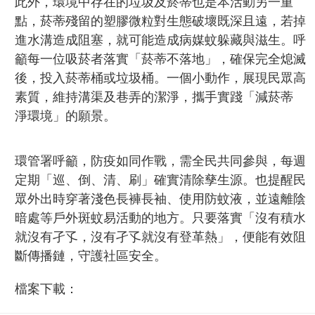
此外，環境中存在的垃圾及菸蒂也是本活動另一重
點，菸蒂殘留的塑膠微粒對生態破壞既深且遠，若掉
進水溝造成阻塞，就可能造成病媒蚊躲藏與滋生。呼
籲每一位吸菸者落實「菸蒂不落地」，確保完全熄滅
後，投入菸蒂桶或垃圾桶。一個小動作，展現民眾高
素質，維持溝渠及巷弄的潔淨，攜手實踐「減菸蒂
淨環境」的願景。
環管署呼籲，防疫如同作戰，需全民共同參與，每週
定期「巡、倒、清、刷」確實清除孳生源。也提醒民
眾外出時穿著淺色長褲長袖、使用防蚊液，並遠離陰
暗處等戶外斑蚊易活動的地方。只要落實「沒有積水
就沒有孑孓，沒有孑孓就沒有登革熱」，便能有效阻
斷傳播鏈，守護社區安全。
檔案下載：