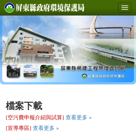
檔案下載
[空污費申報介紹與試算]
查看更多 »
[宣導專區]
查看更多 »