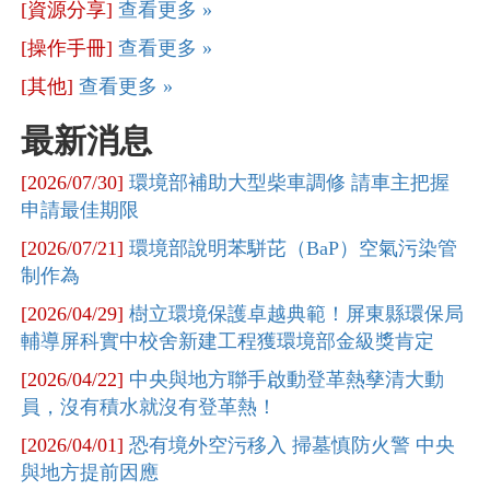
[資源分享]
查看更多 »
[操作手冊]
查看更多 »
[其他]
查看更多 »
最新消息
[2026/07/30]
環境部補助大型柴車調修 請車主把握
申請最佳期限
[2026/07/21]
環境部說明苯駢芘（BaP）空氣污染管
制作為
[2026/04/29]
樹立環境保護卓越典範！屏東縣環保局
輔導屏科實中校舍新建工程獲環境部金級獎肯定
[2026/04/22]
中央與地方聯手啟動登革熱孳清大動
員，沒有積水就沒有登革熱！
[2026/04/01]
恐有境外空污移入 掃墓慎防火警 中央
與地方提前因應