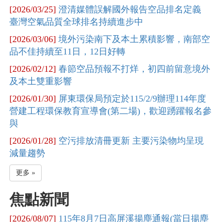
[2026/03/25]
澄清媒體誤解國外報告空品排名定義
臺灣空氣品質全球排名持續進步中
[2026/03/06]
境外污染南下及本土累積影響，南部空
品不佳持續至11日，12日好轉
[2026/02/12]
春節空品預報不打烊，初四前留意境外
及本土雙重影響
[2026/01/30]
屏東環保局預定於115/2/9辦理114年度
營建工程環保教育宣導會(第二場)，歡迎踴躍報名參
與
[2026/01/28]
空污排放清冊更新 主要污染物均呈現
減量趨勢
更多 »
焦點新聞
[2026/08/07]
115年8月7日高屏溪揚塵通報(當日揚塵